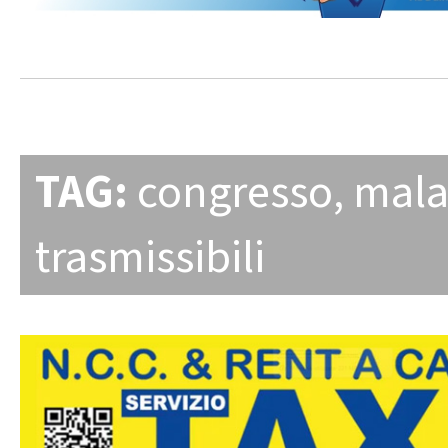
TAG:
congresso
,
mala
trasmissibili