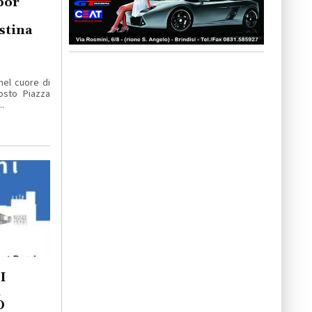
por
stina
nel cuore di
osto Piazza
.
I
A
O