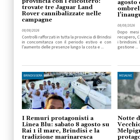
provincia con l’elicottero:
agosto 
trovate tre Jaguar Land
ombrell
Rover cannibalizzate nelle
l’inaug
campagne
08/08/2026
08/08/2026
Dopo mesi 
Controlli rafforzati in tutta la provincia di Brindisi
recupero, C
in concomitanza con il periodo estivo e con
i brindisini
l’aumento delle presenze lungo la costa e ...
gestione ...
BRINDISISERA
MESAGNE
I Remuri protagonisti a
Notte d
Linea Blu: sabato 8 agosto su
Vecchio
Rai 1 il mare, Brindisi e la
Melpig
tradizione marinaresca
protago