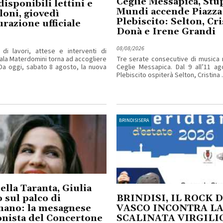
Ceglie Messapica, Stu
disponibili lettini e
Mundi accende Piazza
oni, giovedì
Plebiscito: Selton, Cri
urazione ufficiale
Donà e Irene Grandi
08/08/2026
di lavori, attese e interventi di
ala Materdomini torna ad accogliere
Tre serate consecutive di musica 
. Da oggi, sabato 8 agosto, la nuova
Ceglie Messapica. Dal 9 all’11 ag
Plebiscito ospiterà Selton, Cristina ..
BRINDISISERA
ella Taranta, Giulia
 sul palco di
BRINDISI, IL ROCK D
nano: la mesagnese
VASCO INCONTRA L
nista del Concertone
SCALINATA VIRGILI