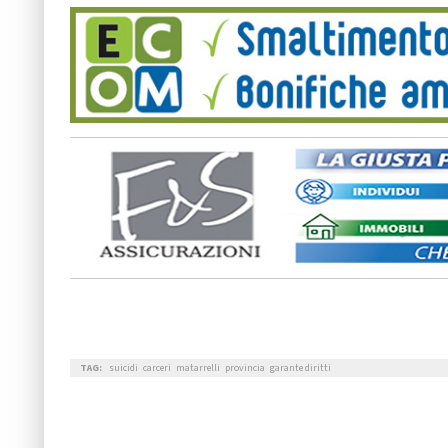
TAG:
suicidi
carceri
matarrelli
provincia
garante diritti