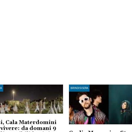
RA
BRINDISISERA
i, Cala Materdomini
 vivere: da domani 9