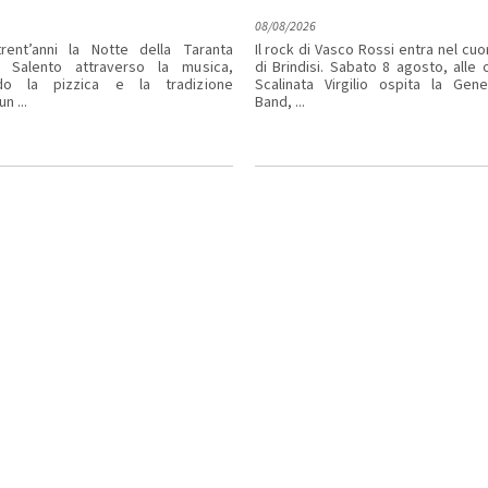
08/08/2026
rent’anni la Notte della Taranta
Il rock di Vasco Rossi entra nel cuo
l Salento attraverso la musica,
di Brindisi. Sabato 8 agosto, alle o
ndo la pizzica e la tradizione
Scalinata Virgilio ospita la Gene
n ...
Band, ...