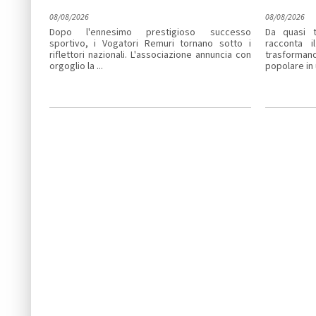
08/08/2026
08/08/2026
Dopo l'ennesimo prestigioso successo
Da quasi t
sportivo, i Vogatori Remuri tornano sotto i
racconta i
riflettori nazionali. L'associazione annuncia con
trasforma
orgoglio la ...
popolare in u