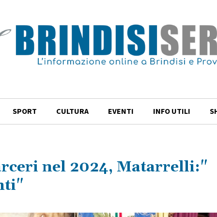
SPORT
CULTURA
EVENTI
INFO UTILI
S
arceri nel 2024, Matarrelli:"
nti"