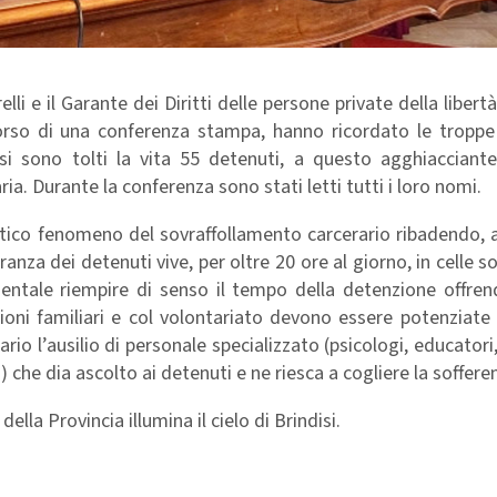
lli e il Garante dei Diritti delle persone private della libert
l corso di una conferenza stampa, hanno ricordato le tropp
i si sono tolti la vita 55 detenuti, a questo agghiacciant
a. Durante la conferenza sono stati letti tutti i loro nomi.
atico fenomeno del sovraffollamento carcerario ribadendo, 
anza dei detenuti vive, per oltre 20 ore al giorno, in celle so
mentale riempire di senso il tempo della detenzione offren
lazioni familiari e col volontariato devono essere potenziat
io l’ausilio di personale specializzato (psicologi, educatori, 
i) che dia ascolto ai detenuti e ne riesca a cogliere la soffere
ella Provincia illumina il cielo di Brindisi.