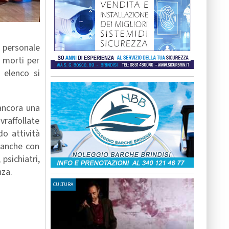
à personale
e morti per
e elenco si
ancora una
vraffollate
do attività
e anche con
psichiatri,
nza.
CULTURA