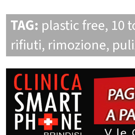
TAG:
plastic free
,
10 t
rifiuti
,
rimozione
,
puli