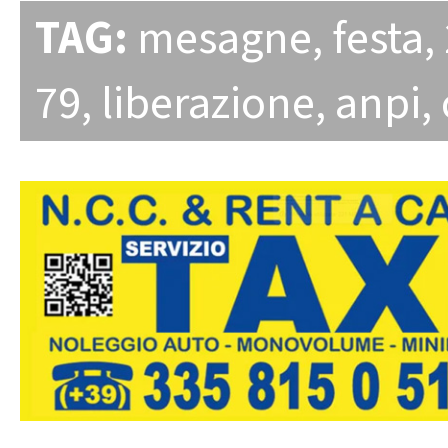
TAG:
mesagne
,
festa
,
79
,
liberazione
,
anpi
,