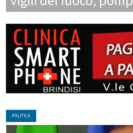
vigili del fuoco
,
pompi
POLITICA