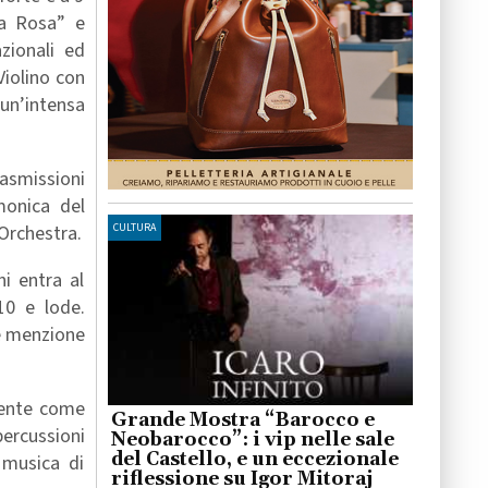
la Rosa” e
zionali ed
Violino con
 un’intensa
asmissioni
monica del
CULTURA
 Orchestra.
ni entra al
10 e lode.
 e menzione
rmente come
Grande Mostra “Barocco e
percussioni
Neobarocco”: i vip nelle sale
del Castello, e un eccezionale
 musica di
riflessione su Igor Mitoraj