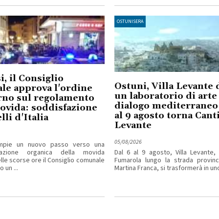
OSTUNISERA
i, il Consiglio
Ostuni, Villa Levante 
le approva l'ordine
un laboratorio di arte
rno sul regolamento
dialogo mediterraneo:
ovida: soddisfazione
al 9 agosto torna Cant
lli d'Italia
Levante
05/08/2026
ompie un nuovo passo verso una
tazione organica della movida
Dal 6 al 9 agosto, Villa Levante,
elle scorse ore il Consiglio comunale
Fumarola lungo la strada provinci
 un ...
Martina Franca, si trasformerà in uno