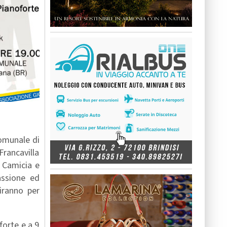
omunale di
Francavilla
i Camicia e
assione ed
iranno per
forte e a 9