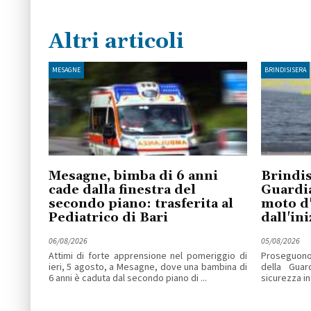
Altri articoli
MESAGNE
BRINDISISERA
Mesagne, bimba di 6 anni
Brindis
cade dalla finestra del
Guardia
secondo piano: trasferita al
moto d'
Pediatrico di Bari
dall'ini
06/08/2026
05/08/2026
Attimi di forte apprensione nel pomeriggio di
Proseguono l
ieri, 5 agosto, a Mesagne, dove una bambina di
della Guar
6 anni è caduta dal secondo piano di ...
sicurezza in