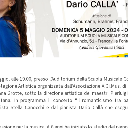
o, alle 19.00, presso l’Auditorium della Scuola Musicale C
agione Artistica organizzata dall’Associazione A.Gi.Mus. di 
na Grotte, sotto la direzione artistica dei maestri Pierluig
ntana. In programma il concerto “Il romanticismo tra p
ista Stella Canocchi e dal pianista Dario Callà che esegu
.
sione per la musica. A 6 anni ha iniziato lo studio del piano