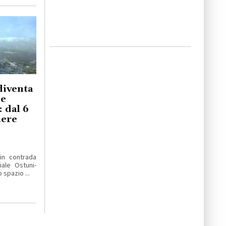
diventa
 e
 dal 6
iere
 in contrada
ale Ostuni-
 spazio ...