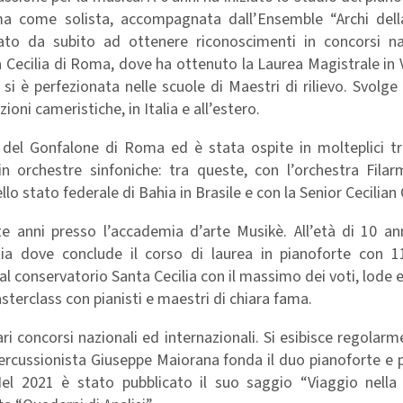
sima come solista, accompagnata dall’Ensemble “Archi del
ziato da subito ad ottenere riconoscimenti in concorsi na
a Cecilia di Roma, dove ha ottenuto la Laurea Magistrale in 
 si è perfezionata nelle scuole di Maestri di rilievo. Svolge
ioni cameristiche, in Italia e all’estero.
 del Gonfalone di Roma ed è stata ospite in molteplici tr
in orchestre sinfoniche: tra queste, con l’orchestra Filar
 stato federale di Bahia in Brasile e con la Senior Cecilian
ette anni presso l’accademia d’arte Musikè. All’età di 10 an
tia dove conclude il corso di laurea in pianoforte con 1
 al conservatorio Santa Cecilia con il massimo dei voti, lode
terclass con pianisti e maestri di chiara fama.
ari concorsi nazionali ed internazionali. Si esibisce regola
 percussionista Giuseppe Maiorana fonda il duo pianoforte e 
Nel 2021 è stato pubblicato il suo saggio “Viaggio nella