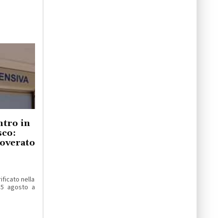
ntro in
sco:
coverato
ificato nella
 5 agosto a