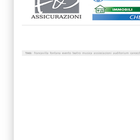
TAG:
francavilla
fontana
evento
teatro
musica
assiociazioni
auditorium
canocc