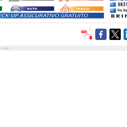
hi
callà