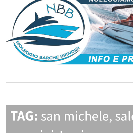
TAG:
san michele
,
sal