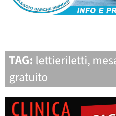
TAG:
lettieriletti
,
mes
gratuito