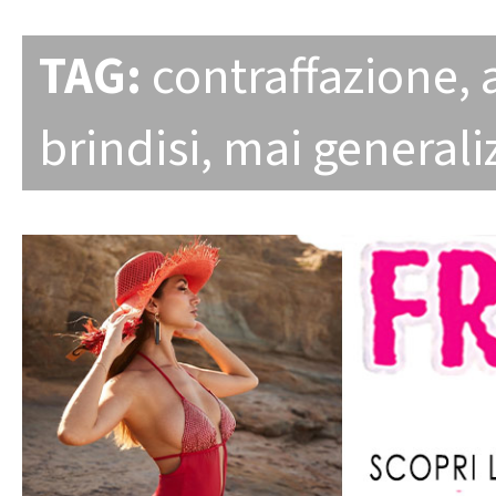
TAG:
contraffazione
,
brindisi
,
mai generali