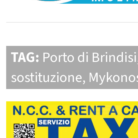
TAG:
Porto di Brindisi
sostituzione
,
Mykonos