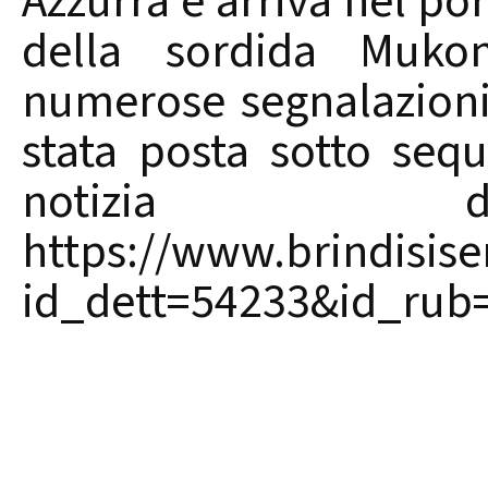
Azzurra è arriva nel por
della sordida Muk
numerose segnalazioni
stata posta sotto sequ
notizia de
https://www.brindisiser
id_dett=54233&id_rub