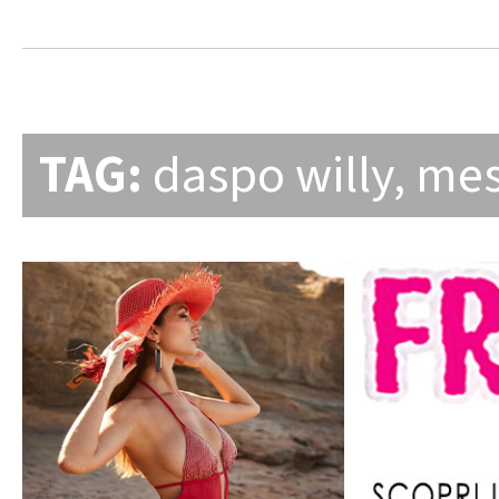
TAG:
daspo willy
,
mes