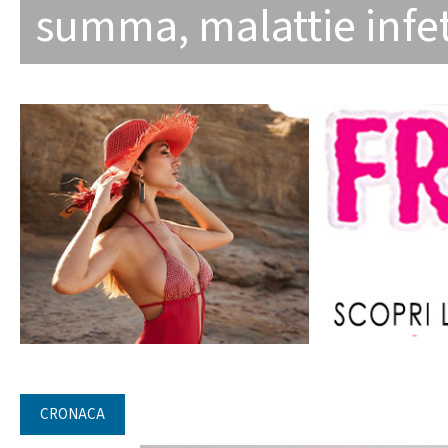
summa
,
malattie infe
CRONACA