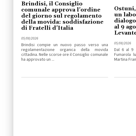
Brindisi, il Consiglio
Ostuni,
comunale approva l'ordine
un labo
del giorno sul regolamento
dialogo
della movida: soddisfazione
al 9 ag
di Fratelli d'Italia
Levant
05/08/2026
05/08/2026
Brindisi compie un nuovo passo verso una
regolamentazione organica della movida
Dal 6 al 9 
cittadina. Nelle scorse ore il Consiglio comunale
Fumarola lu
ha approvato un ...
Martina Fran