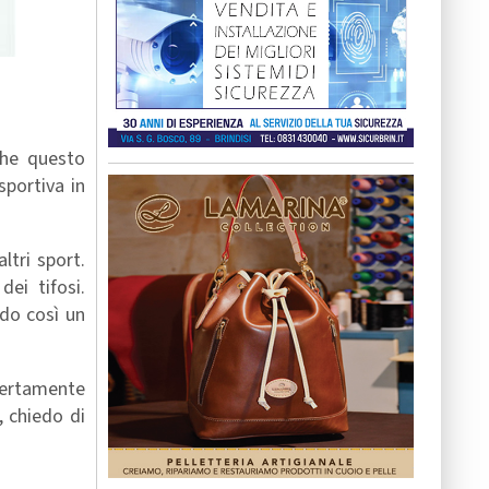
che questo
sportiva in
ltri sport.
dei tifosi.
ndo così un
 certamente
, chiedo di