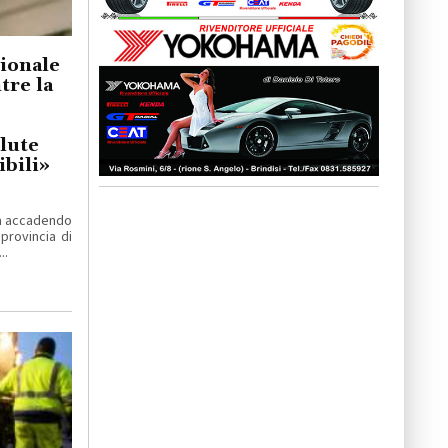
gionale
re la
lute
bili»
ta accadendo
 provincia di
..