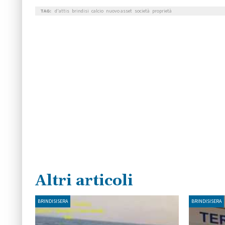
TAG:
d'attis
brindisi
calcio
nuovo asset
società
proprietà
Altri articoli
BRINDISISERA
BRINDISISERA