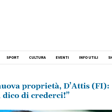
SPORT
CULTURA
EVENTI
INFO UTILI
S
uova proprietà, D’Attis (FI):
i dico di crederci!”