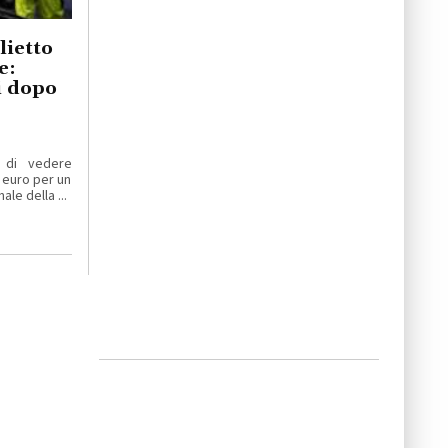
lietto
e:
ti dopo
 di vedere
 euro per un
le della ...