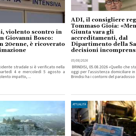
ADI, il consigliere re
Tommaso Gioia: «Ment
i, violento scontro in
Giunta vara gli
an Giovanni Bosco:
accreditamenti, dal
n 20enne, è ricoverato
Dipartimento della Sa
nimazione
decisioni incomprensi
05/08/2026
idente stradale si è verificato nella
BRINDISI, 05.08.2026 «Quello che s
martedì 4 e mercoledì 5 agosto a
oggi per l'assistenza domiciliare in
iolento impatto, ...
Brindisi ha i contorni del paradosso .
ATTUALITÀ