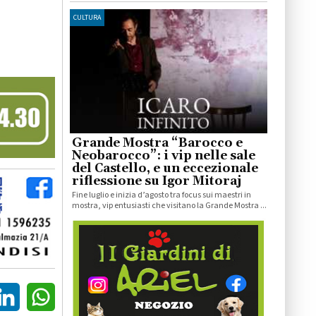
CULTURA
Grande Mostra “Barocco e
Neobarocco”: i vip nelle sale
del Castello, e un eccezionale
riflessione su Igor Mitoraj
Fine luglio e inizia d’agosto tra focus sui maestri in
mostra, vip entusiasti che visitano la Grande Mostra ...