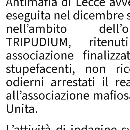
Antimafia di Lecce avve
eseguita nel dicembre s
nell’ambito dell’
TRIPUDIUM, ritenut
associazione finalizz
stupefacenti, non ri
odierni arrestati il 
all’associazione mafi
Unita.
L’attività di indagine 