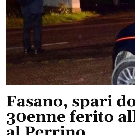
Fasano, spari do
30enne ferito a
al Perrino