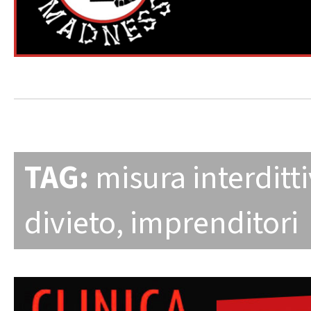
TAG:
misura interditt
divieto
,
imprenditori