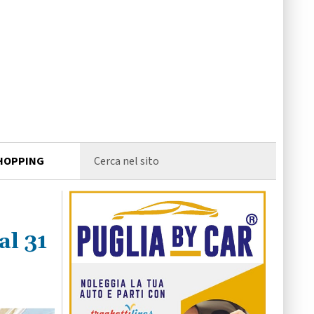
HOPPING
al 31