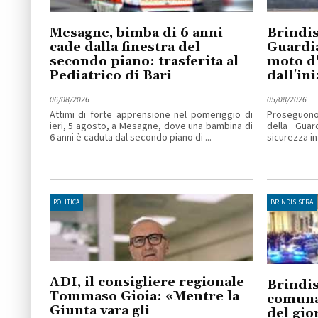
Mesagne, bimba di 6 anni
Brindis
cade dalla finestra del
Guardia
secondo piano: trasferita al
moto d'
Pediatrico di Bari
dall'ini
06/08/2026
05/08/2026
Attimi di forte apprensione nel pomeriggio di
Proseguono l
ieri, 5 agosto, a Mesagne, dove una bambina di
della Guar
6 anni è caduta dal secondo piano di ...
sicurezza in
POLITICA
BRINDISISERA
ADI, il consigliere regionale
Brindis
Tommaso Gioia: «Mentre la
comuna
Giunta vara gli
del gio