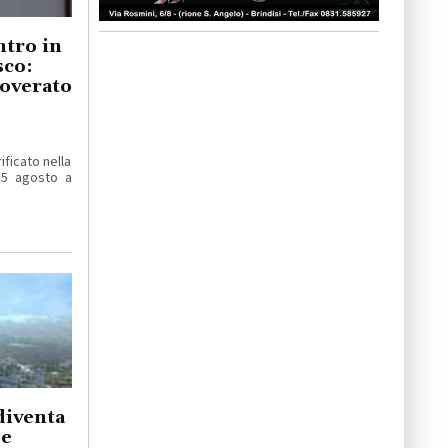
ntro in
sco:
coverato
ificato nella
 5 agosto a
diventa
 e