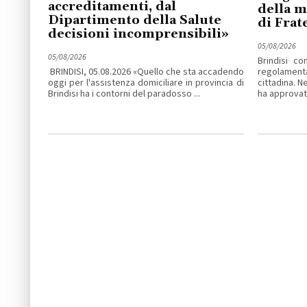
accreditamenti, dal
della m
Dipartimento della Salute
di Frate
decisioni incomprensibili»
05/08/2026
05/08/2026
Brindisi c
BRINDISI, 05.08.2026 «Quello che sta accadendo
regolamen
oggi per l'assistenza domiciliare in provincia di
cittadina. N
Brindisi ha i contorni del paradosso ...
ha approvato