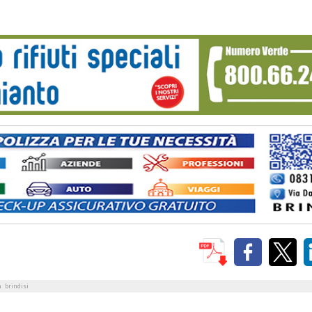
a
brindisi