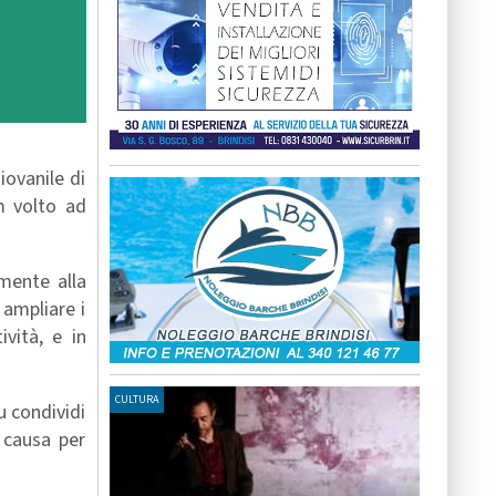
iovanile di
m volto ad
amente alla
 ampliare i
ività, e in
CULTURA
u condividi
a causa per