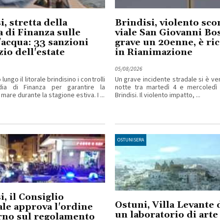
i, stretta della
Brindisi, violento sco
 di Finanza sulle
viale San Giovanni Bo
acqua: 33 sanzioni
grave un 20enne, è ri
zio dell'estate
in Rianimazione
05/08/2026
ungo il litorale brindisino i controlli
Un grave incidente stradale si è ver
dia di Finanza per garantire la
notte tra martedì 4 e mercoledì
 mare durante la stagione estiva. I ...
Brindisi. Il violento impatto, ...
OSTUNISERA
i, il Consiglio
Ostuni, Villa Levante 
le approva l'ordine
un laboratorio di arte
rno sul regolamento