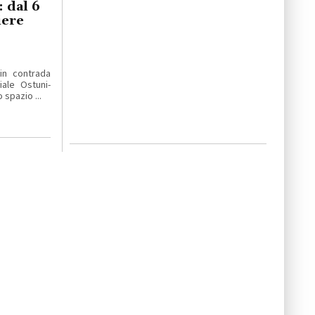
 dal 6
iere
 in contrada
ale Ostuni-
 spazio ...