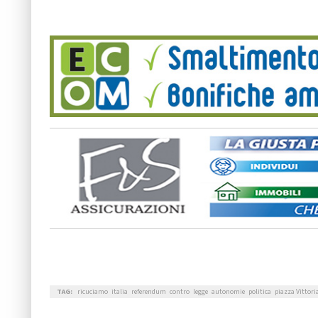
TAG:
ricuciamo
italia
referendum
contro
legge
autonomie
politica
piazza Vittori