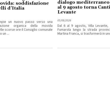
dialogo mediterraneo:
ovida: soddisfazione
al 9 agosto torna Cant
lli d'Italia
Levante
05/08/2026
ompie un nuovo passo verso una
tazione organica della movida
Dal 6 al 9 agosto, Villa Levante,
elle scorse ore il Consiglio comunale
Fumarola lungo la strada provinci
 un ...
Martina Franca, si trasformerà in uno