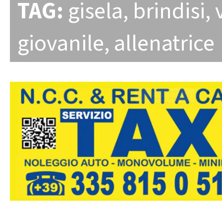
TAG:
gisela
,
brindisi
,
giovanile
,
allenatrice