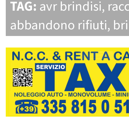
TAG:
avr brindisi
,
racc
abbandono rifiuti
,
bri