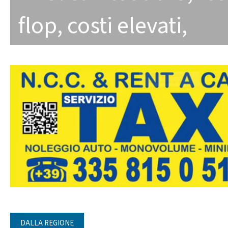
flop
,
costi elevati
,
DALLA REGIONE