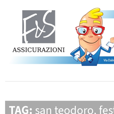
TAG:
san teodoro
,
fes