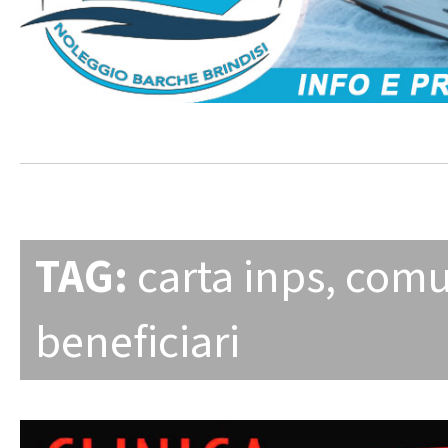
TAG:
carta inps
,
comu
beneficiari