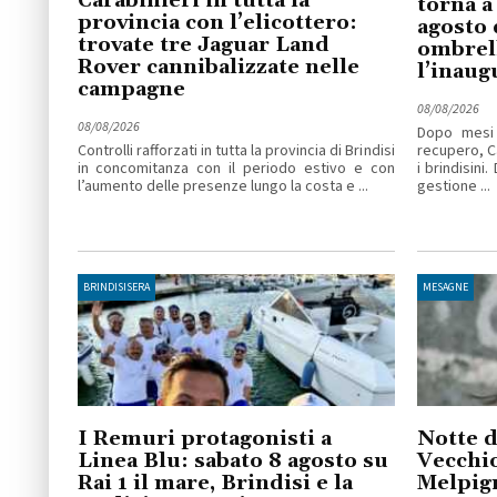
Carabinieri in tutta la
torna a
provincia con l’elicottero:
agosto 
trovate tre Jaguar Land
ombrell
Rover cannibalizzate nelle
l’inaug
campagne
08/08/2026
08/08/2026
Dopo mesi 
Controlli rafforzati in tutta la provincia di Brindisi
recupero, C
in concomitanza con il periodo estivo e con
i brindisini
l’aumento delle presenze lungo la costa e ...
gestione ...
BRINDISISERA
MESAGNE
I Remuri protagonisti a
Notte d
Linea Blu: sabato 8 agosto su
Vecchio
Rai 1 il mare, Brindisi e la
Melpig