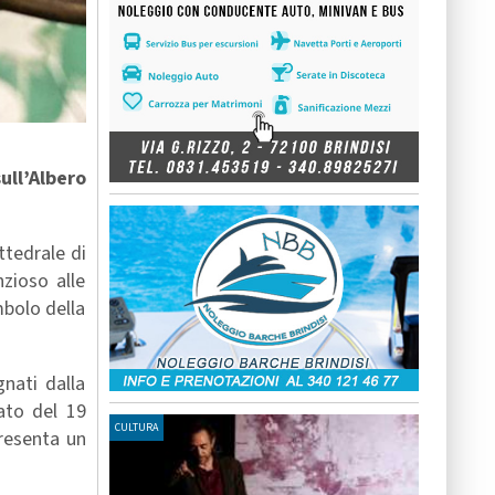
ull’Albero
ttedrale di
nzioso alle
mbolo della
gnati dalla
ato del 19
CULTURA
resenta un