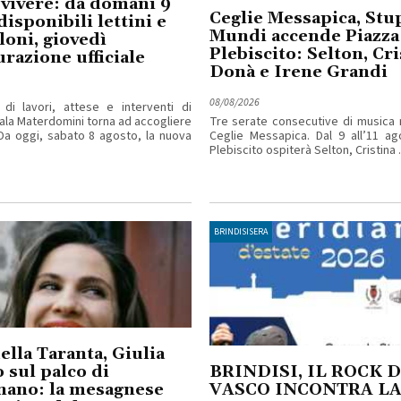
 vivere: da domani 9
Ceglie Messapica, Stu
disponibili lettini e
Mundi accende Piazza
oni, giovedì
Plebiscito: Selton, Cri
urazione ufficiale
Donà e Irene Grandi
08/08/2026
di lavori, attese e interventi di
ala Materdomini torna ad accogliere
Tre serate consecutive di musica 
. Da oggi, sabato 8 agosto, la nuova
Ceglie Messapica. Dal 9 all’11 ag
Plebiscito ospiterà Selton, Cristina ..
BRINDISISERA
ella Taranta, Giulia
 sul palco di
BRINDISI, IL ROCK D
nano: la mesagnese
VASCO INCONTRA L