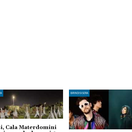
RA
BRINDISISERA
i, Cala Materdomini