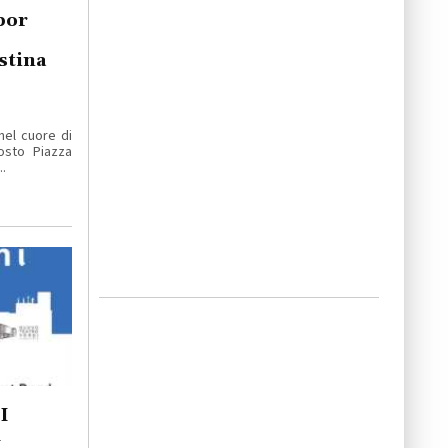
por
stina
nel cuore di
osto Piazza
.
I
A