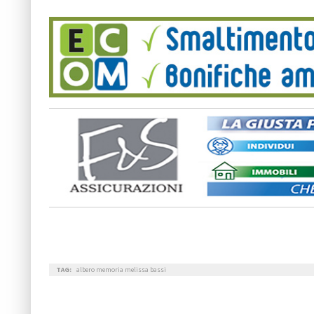
TAG:
albero memoria melissa bassi