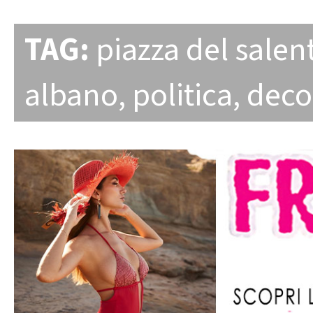
TAG:
piazza del salen
albano
,
politica
,
deco