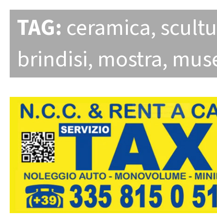
TAG:
ceramica
,
scultu
brindisi
,
mostra
,
mus