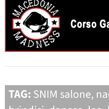
TAG:
SNIM salone
,
na