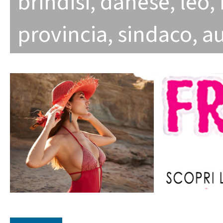
brindisi
,
danese
,
leo
,
provincia
,
sindaco
,
au