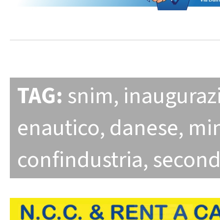
TAG:
snim
,
inauguraz
enautico
,
danese
,
min
confindustria
,
secon