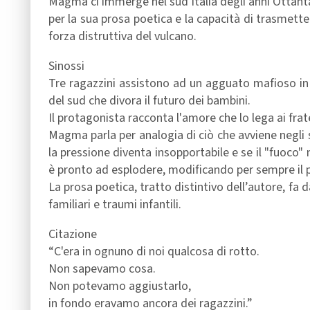
Magma ci immerge nel sud Italia degli anni Ottanta,
per la sua prosa poetica e la capacità di trasmette
forza distruttiva del vulcano.
Sinossi
Tre ragazzini assistono ad un agguato mafioso in 
del sud che divora il futuro dei bambini.
Il protagonista racconta l'amore che lo lega ai frate
Magma parla per analogia di ciò che avviene negli s
la pressione diventa insopportabile e se il "fuoco" n
è pronto ad esplodere, modificando per sempre il
La prosa poetica, tratto distintivo dell’autore, fa
familiari e traumi infantili.
Citazione
“C'era in ognuno di noi qualcosa di rotto.
Non sapevamo cosa.
Non potevamo aggiustarlo,
in fondo eravamo ancora dei ragazzini.”