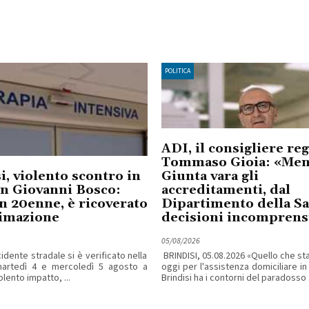
POLITICA
ADI, il consigliere re
Tommaso Gioia: «Ment
i, violento scontro in
Giunta vara gli
an Giovanni Bosco:
accreditamenti, dal
n 20enne, è ricoverato
Dipartimento della Sa
nimazione
decisioni incomprensi
05/08/2026
idente stradale si è verificato nella
BRINDISI, 05.08.2026 «Quello che s
martedì 4 e mercoledì 5 agosto a
oggi per l'assistenza domiciliare in
iolento impatto, ...
Brindisi ha i contorni del paradosso .