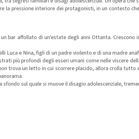
 tra segreti familiari e disagi adolescenziali. Un’opera che s
re la pressione interiore dei protagonisti, in un contesto che
un bar affollato di un'estate degli anni Ottanta. Crescono 
lli Luca e Nina, figli di un padre violento e di una madre anaf
trati più profondi degli esseri umani come nelle viscere dell
on trova un letto in cui scorrere placido, allora crolla tutto e
 panorama.
 da sfondo sul quale si muove il disagio adolescenziale, treme