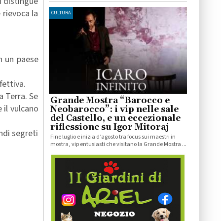
i distingue
 rievoca la
CULTURA
in un paese
fettiva.
a Terra. Se
Grande Mostra “Barocco e
 il vulcano
Neobarocco”: i vip nelle sale
del Castello, e un eccezionale
riflessione su Igor Mitoraj
ndi segreti
Fine luglio e inizia d’agosto tra focus sui maestri in
mostra, vip entusiasti che visitano la Grande Mostra ...