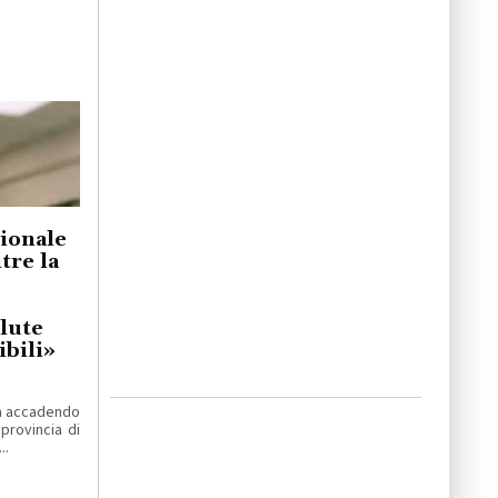
gionale
re la
lute
bili»
ta accadendo
 provincia di
..