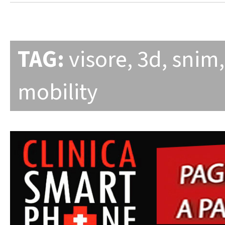
TAG:
visore
,
3d
,
snim
mobility