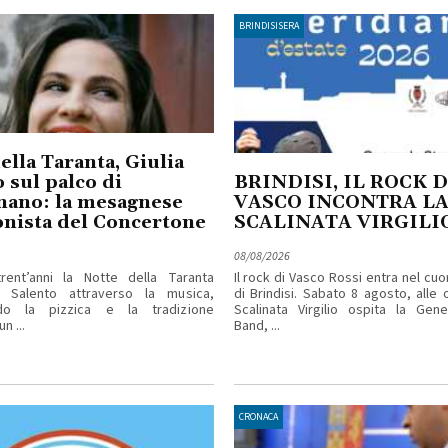
BRINDISISERA
ella Taranta, Giulia
 sul palco di
BRINDISI, IL ROCK D
nano: la mesagnese
VASCO INCONTRA L
nista del Concertone
SCALINATA VIRGILI
08/08/2026
rent’anni la Notte della Taranta
Il rock di Vasco Rossi entra nel cuo
l Salento attraverso la musica,
di Brindisi. Sabato 8 agosto, alle o
ndo la pizzica e la tradizione
Scalinata Virgilio ospita la Gene
n ...
Band, ...
CRONACA