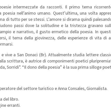
poesie intermezzate da racconti. Il primo tema ricorrent
la poesia nell’animo umano. Quest’ultima, una volta appres
ma di tutto per se stessi. L’amore si dirama quindi palesando
udono passi dove la solitudine e la tristezza gravano sull’i
ampio e narrativo, il gusto ermetico della poesia. In quest
ersi, il tema della giovinezza, delle esperienze di vita di 
ermarsi.
e vive a San Donaci (Br). Attualmente studia lettere class
lla scrittura, è autrice di componimenti poetici pluripremia
a, Sorridi”. “Il dono della poesia” è la sua prima silloge poet
ratore del settore turistico e Anna Consales, Giornalista.
 del libro.
ine erranti.