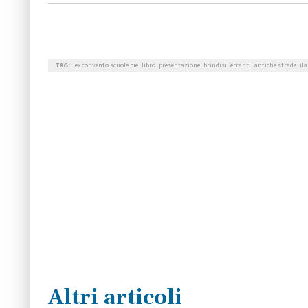
TAG:
ex convento scuole pie
libro
presentazione
brindisi
erranti
antiche strade
ila
Altri articoli