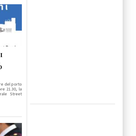
I
A
O
re del porto
re 21.30, la
rale Street