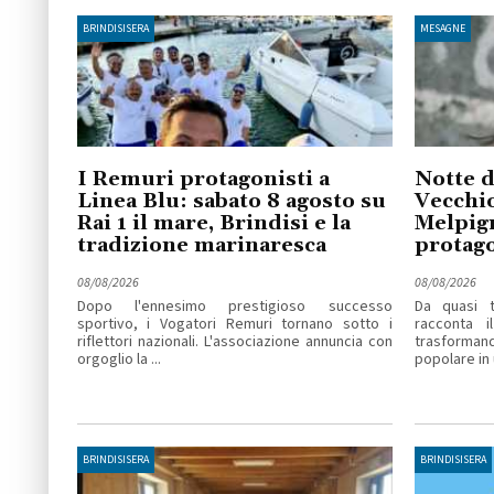
BRINDISISERA
MESAGNE
I Remuri protagonisti a
Notte d
Linea Blu: sabato 8 agosto su
Vecchio
Rai 1 il mare, Brindisi e la
Melpig
tradizione marinaresca
protago
08/08/2026
08/08/2026
Dopo l'ennesimo prestigioso successo
Da quasi t
sportivo, i Vogatori Remuri tornano sotto i
racconta i
riflettori nazionali. L'associazione annuncia con
trasforma
orgoglio la ...
popolare in u
BRINDISISERA
BRINDISISERA