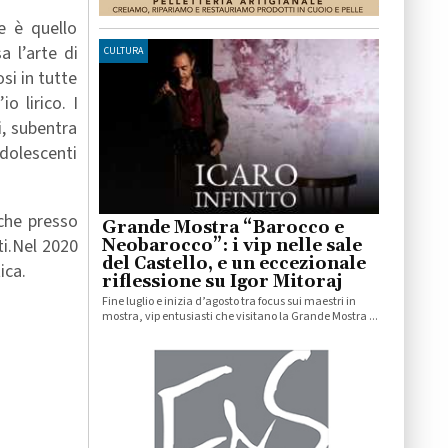
e è quello
a l’arte di
CULTURA
si in tutte
o lirico. I
i, subentra
adolescenti
iche presso
Grande Mostra “Barocco e
ti.Nel 2020
Neobarocco”: i vip nelle sale
del Castello, e un eccezionale
ica.
riflessione su Igor Mitoraj
Fine luglio e inizia d’agosto tra focus sui maestri in
mostra, vip entusiasti che visitano la Grande Mostra ...