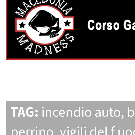
TAG:
incendio auto
,
b
perrino
,
vigili del f u