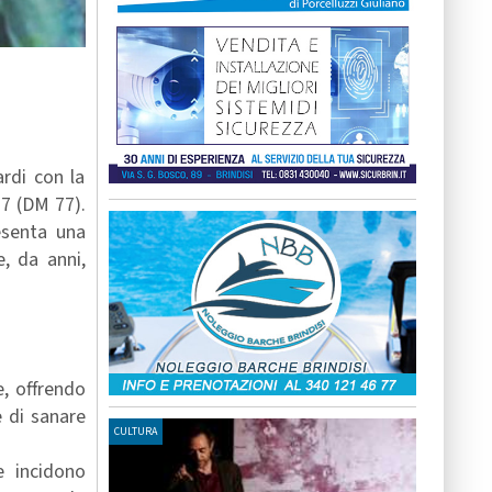
ardi con la
77 (DM 77).
resenta una
e, da anni,
e, offrendo
e di sanare
CULTURA
e incidono