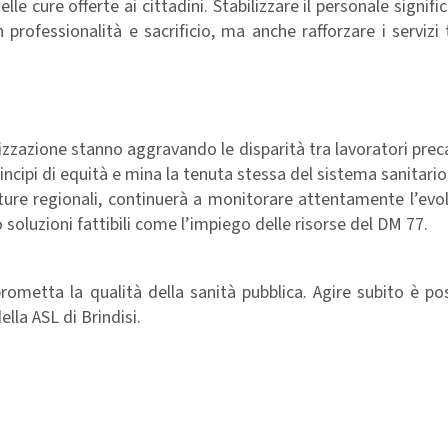
lle cure offerte ai cittadini. Stabilizzare il personale signifi
rofessionalità e sacrificio, ma anche rafforzare i servizi te
ilizzazione stanno aggravando le disparità tra lavoratori precar
principi di equità e mina la tenuta stessa del sistema sanitario
tture regionali, continuerà a monitorare attentamente l’evol
oluzioni fattibili come l’impiego delle risorse del DM 77.
metta la qualità della sanità pubblica. Agire subito è pos
la ASL di Brindisi.