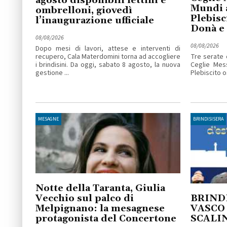
agosto disponibili lettini e
Mundi 
ombrelloni, giovedì
Plebisc
l’inaugurazione ufficiale
Donà e
08/08/2026
08/08/2026
Dopo mesi di lavori, attese e interventi di
recupero, Cala Materdomini torna ad accogliere
Tre serate 
i brindisini. Da oggi, sabato 8 agosto, la nuova
Ceglie Mess
gestione ...
Plebiscito os
MESAGNE
BRINDISISERA
Notte della Taranta, Giulia
Vecchio sul palco di
BRINDI
Melpignano: la mesagnese
VASCO
protagonista del Concertone
SCALI