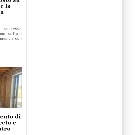
osto su
e la
ca
 successo
ano sotto i
 annuncia con
ento di
ceto e
ntro