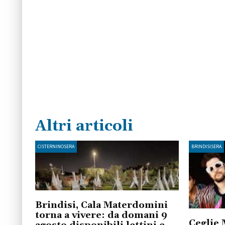
Altri articoli
CISTERNINOSERA
BRINDISISERA
Brindisi, Cala Materdomini
torna a vivere: da domani 9
Ceglie 