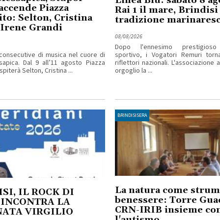
Linea Blu: sabato 8 ag
accende Piazza
Rai 1 il mare, Brindisi 
ito: Selton, Cristina
tradizione marinares
 Irene Grandi
08/08/2026
Dopo l'ennesimo prestigioso
consecutive di musica nel cuore di
sportivo, i Vogatori Remuri torn
apica. Dal 9 all’11 agosto Piazza
riflettori nazionali. L'associazione
piterà Selton, Cristina ...
orgoglio la ...
BRINDISISERA
La natura come strum
SI, IL ROCK DI
benessere: Torre Gua
 INCONTRA LA
CRN-IRIB insieme co
NATA VIRGILIO
l'autismo