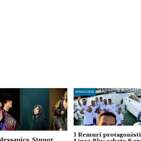
BRINDISISERA
I Remuri protagonisti
Messapica, Stupor