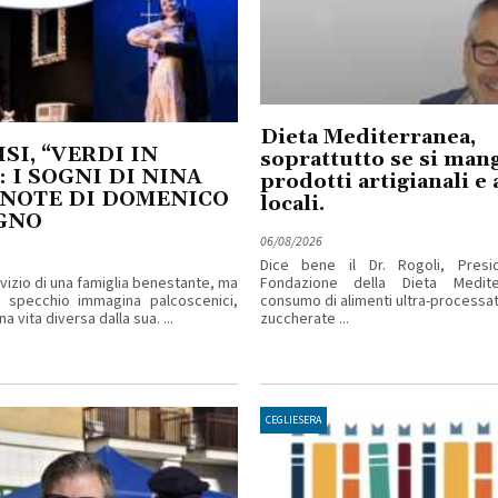
Dieta Mediterranea,
SI, “VERDI IN
soprattutto se si man
: I SOGNI DI NINA
prodotti artigianali e 
 NOTE DI DOMENICO
locali.
GNO
06/08/2026
Dice bene il Dr. Rogoli, Presi
rvizio di una famiglia benestante, ma
Fondazione della Dieta Mediter
o specchio immagina palcoscenici,
consumo di alimenti ultra-processa
a vita diversa dalla sua. ...
zuccherate ...
CEGLIESERA