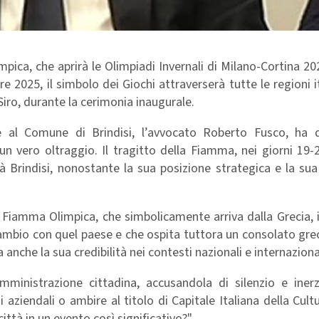
impica, che aprirà le Olimpiadi Invernali di Milano-Cortina 20
2025, il simbolo dei Giochi attraverserà tutte le regioni i
Siro, durante la cerimonia inaugurale.
e al Comune di Brindisi, l’avvocato Roberto Fusco, ha 
 un vero oltraggio. Il tragitto della Fiamma, nei giorni 19
 Brindisi, nonostante la sua posizione strategica e la sua
La Fiamma Olimpica, che simbolicamente arriva dalla Grecia,
 scambio con quel paese e che ospita tuttora un consolato gr
 anche la sua credibilità nei contesti nazionali e internazional
mministrazione cittadina, accusandola di silenzio e iner
 aziendali o ambire al titolo di Capitale Italiana della Cult
ttà in un evento così significativo?"