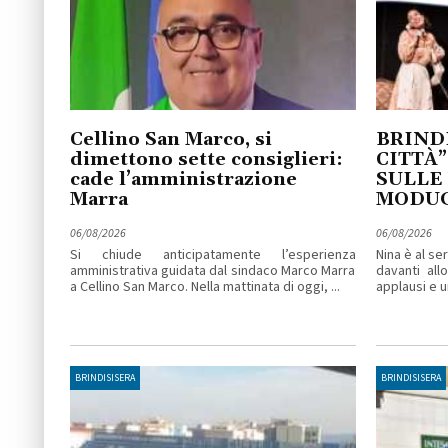
Cellino San Marco, si
BRINDI
dimettono sette consiglieri:
CITTÀ”
cade l’amministrazione
SULLE
Marra
MODU
06/08/2026
06/08/2026
Si chiude anticipatamente l’esperienza
Nina è al se
amministrativa guidata dal sindaco Marco Marra
davanti all
a Cellino San Marco. Nella mattinata di oggi, ...
applausi e un
BRINDISISERA
BRINDISISERA