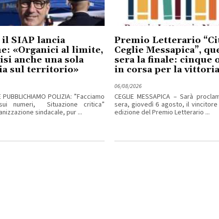
 il SIAP lancia
Premio Letterario “Cit
me: «Organici al limite,
Ceglie Messapica”, qu
isi anche una sola
sera la finale: cinque
ia sul territorio»
in corsa per la vittori
06/08/2026
E PUBBLICHIAMO POLIZIA: ”Facciamo
CEGLIE MESSAPICA – Sarà procla
sui numeri, Situazione critica”
sera, giovedì 6 agosto, il vincitore
izzazione sindacale, pur ...
edizione del Premio Letterario ...