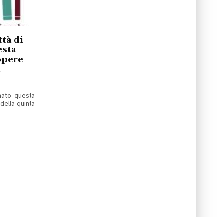
tà di
esta
 opere
a
mato questa
 della quinta