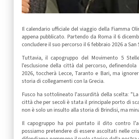
Il calendario ufficiale del viaggio della Fiamma Ol
appena pubblicato. Partendo da Roma il 6 dicembre 
concludere il suo percorso il 6 febbraio 2026 a San 
Tuttavia, il capogruppo del Movimento 5 Stell
l'esclusione della città dal percorso, definendola
2026, toccherà Lecce, Taranto e Bari, ma ignorerà
storia di collegamenti con la Grecia.
Fusco ha sottolineato l'assurdità della scelta: "
città che per secoli è stata il principale porto di
non è solo un insulto alla storia di Brindisi, ma mina
Il capogruppo ha poi puntato il dito contro l’a
possiamo pretendere di essere ascoltati nelle crisi
difendiamo nemmeno il ruolo storico della nostra ci