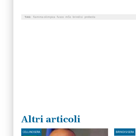
TAG:
fiamma olimpica
fusco
m5s
brindisi
protesta
Altri articoli
CELLINOSERA
BRINDISISERA