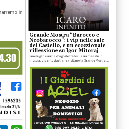
imarremo in
Grande Mostra “Barocco e
Neobarocco”: i vip nelle sale
del Castello, e un eccezionale
riflessione su Igor Mitoraj
Fine luglio e inizia d’agosto tra focus sui maestri in
mostra, vip entusiasti che visitano la Grande Mostra ...