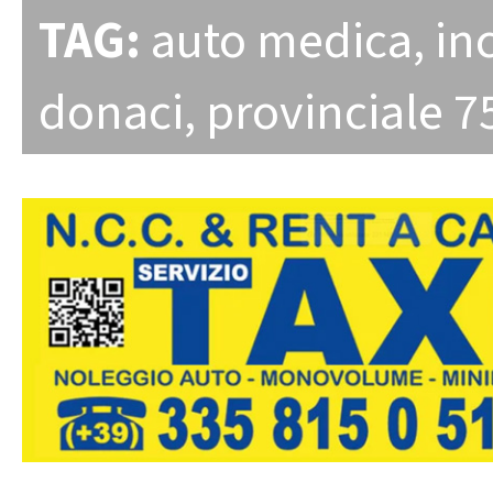
TAG:
auto medica
,
in
donaci
,
provinciale 7