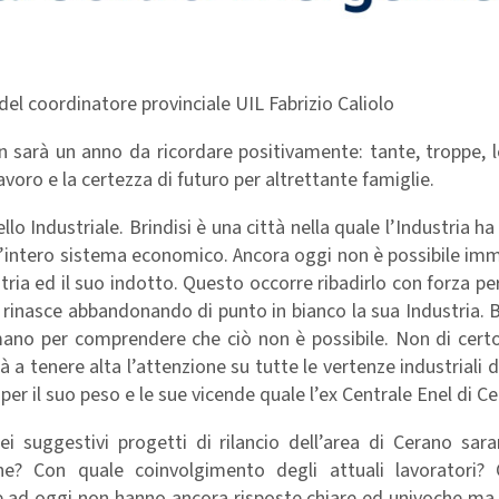
l coordinatore provinciale UIL Fabrizio Caliolo
 non sarà un anno da ricordare positivamente: tante, troppe, 
avoro e la certezza di futuro per altrettante famiglie.
 Industriale. Brindisi è una città nella quale l’Industria ha 
ell’intero sistema economico. Ancora oggi non è possibile im
ria ed il suo indotto. Questo occorre ribadirlo con forza pe
he rinasce abbandonando di punto in bianco la sua Industria.
 mano per comprendere che ciò non è possibile. Non di cert
a tenere alta l’attenzione su tutte le vertenze industriali di
per il suo peso e le sue vicende quale l’ex Centrale Enel di C
dei suggestivi progetti di rilancio dell’area di Cerano sa
e? Con quale coinvolgimento degli attuali lavoratori?
he ad oggi non hanno ancora risposte chiare ed univoche ma 