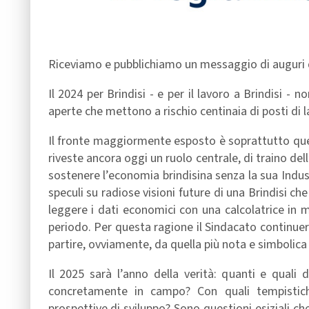
Riceviamo e pubblichiamo un messaggio di auguri de
Il 2024 per Brindisi - e per il lavoro a Brindisi -
aperte che mettono a rischio centinaia di posti di l
Il fronte maggiormente esposto è soprattutto quello
riveste ancora oggi un ruolo centrale, di traino d
sostenere l’economia brindisina senza la sua Indust
speculi su radiose visioni future di una Brindisi c
leggere i dati economici con una calcolatrice in
periodo. Per questa ragione il Sindacato continuerà 
partire, ovviamente, da quella più nota e simbolica 
Il 2025 sarà l’anno della verità: quanti e quali 
concretamente in campo? Con quali tempistich
prospettive di sviluppo? Sono questioni esiziali c