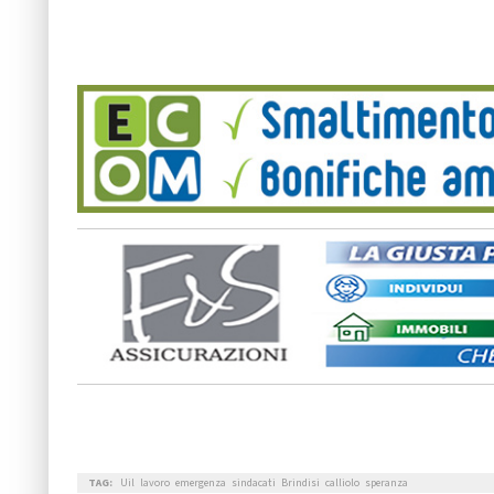
TAG:
Uil
lavoro
emergenza
sindacati
Brindisi
calliolo
speranza