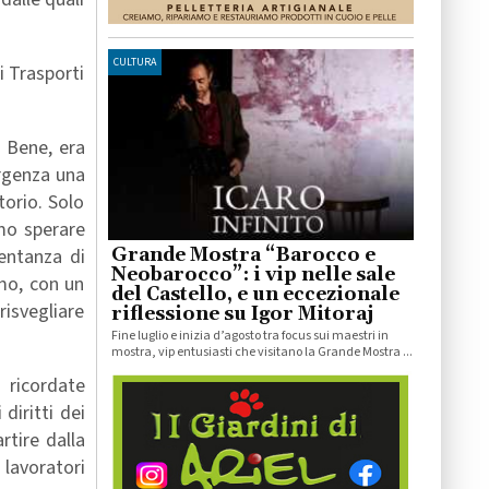
CULTURA
i Trasporti
. Bene, era
urgenza una
torio. Solo
amo sperare
Grande Mostra “Barocco e
sentanza di
Neobarocco”: i vip nelle sale
amo, con un
del Castello, e un eccezionale
risvegliare
riflessione su Igor Mitoraj
Fine luglio e inizia d’agosto tra focus sui maestri in
mostra, vip entusiasti che visitano la Grande Mostra ...
, ricordate
diritti dei
artire dalla
 lavoratori