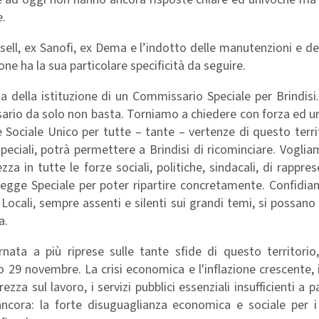
e.
sell, ex Sanofi, ex Dema e l’indotto delle manutenzioni e de
one ha la sua particolare specificità da seguire.
 della istituzione di un Commissario Speciale per Brindisi
sario da solo non basta. Torniamo a chiedere con forza ed 
Sociale Unico per tutte – tante – vertenze di questo terri
speciali, potrà permettere a Brindisi di ricominciare. Vogli
zza in tutte le forze sociali, politiche, sindacali, di rappre
 Legge Speciale per poter ripartire concretamente. Confidi
Locali, sempre assenti e silenti sui grandi temi, si possano 
a.
ornata a più riprese sulle tante sfide di questo territorio
29 novembre. La crisi economica e l'inflazione crescente, i 
ezza sul lavoro, i servizi pubblici essenziali insufficienti a p
d ancora: la forte disuguaglianza economica e sociale per i