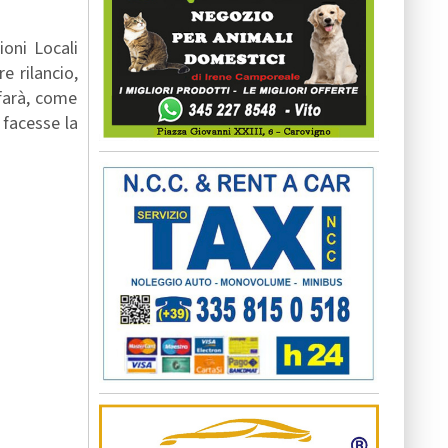
oni Locali
e rilancio,
 farà, come
 facesse la