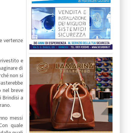
le vertenze
rivestito e
maginare di
rché non si
 Basterebbe
o nel breve
 Brindisi a
erano.
ranno messi
 Con quale
dalle quali