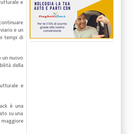
rutturale e
.
 continuare
viario e un
ei tempi di
to un nuovo
ilità della
utturale e
rack è una
zato su una
sì maggiore