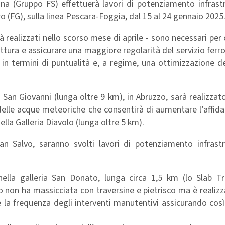
ana (Gruppo FS) effettuerà lavori di potenziamento infrast
o (FG), sulla linea Pescara-Foggia, dal 15 al 24 gennaio 2025
 realizzati nello scorso mese di aprile - sono necessari per
ruttura e assicurare una maggiore regolarità del servizio ferro
 in termini di puntualità e, a regime, una ottimizzazione d
eria San Giovanni (lunga oltre 9 km), in Abruzzo, sarà realizza
elle acque meteoriche che consentirà di aumentare l’affidab
ella Galleria Diavolo (lunga oltre 5 km).
n Salvo, saranno svolti lavori di potenziamento infrastr
nella galleria San Donato, lunga circa 1,5 km (lo Slab T
io non ha massicciata con traversine e pietrisco ma è realiz
e la frequenza degli interventi manutentivi assicurando co