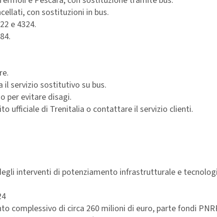
 Termoli e Pescara, con sostituzione tramite bus.
ellati, con sostituzioni in bus.
322 e 4324.
984.
re.
 il servizio sostitutivo su bus.
io per evitare disagi.
o ufficiale di Trenitalia o contattare il servizio clienti.
degli interventi di potenziamento infrastrutturale e tecnolog
24
nto complessivo di circa 260 milioni di euro, parte fondi PNR