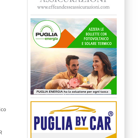
ico
R