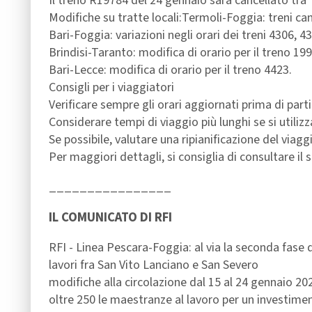
Il treno R19784 del 24 gennaio sarà cancellato tra
Modifiche su tratte locali:Termoli-Foggia: treni canc
Bari-Foggia: variazioni negli orari dei treni 4306, 4
Brindisi-Taranto: modifica di orario per il treno 19
Bari-Lecce: modifica di orario per il treno 4423.
Consigli per i viaggiatori
Verificare sempre gli orari aggiornati prima di parti
Considerare tempi di viaggio più lunghi se si utilizza
Se possibile, valutare una ripianificazione del viagg
Per maggiori dettagli, si consiglia di consultare il sit
________________
IL COMUNICATO DI RFI
RFI - Linea Pescara-Foggia: al via la seconda fase 
lavori fra San Vito Lanciano e San Severo
modifiche alla circolazione dal 15 al 24 gennaio 20
oltre 250 le maestranze al lavoro per un investime