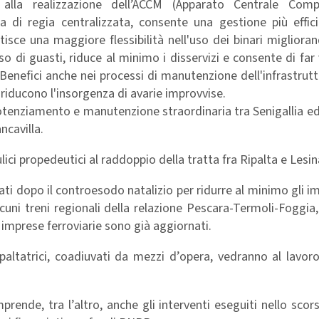
 alla realizzazione dell’ACCM (Apparato Centrale Comp
a di regia centralizzata, consente una gestione più effici
ntisce una maggiore flessibilità nell'uso dei binari miglioran
so di guasti, riduce al minimo i disservizi e consente di far 
Benefici anche nei processi di manutenzione dell'infrastrutt
 riducono l'insorgenza di avarie improvvise.
 potenziamento e manutenzione straordinaria tra Senigallia e
ncavilla.
lici propedeutici al raddoppio della tratta fra Ripalta e Lesin
i dopo il controesodo natalizio per ridurre al minimo gli im
cuni treni regionali della relazione Pescara-Termoli-Foggia
e imprese ferroviarie sono già aggiornati.
ppaltatrici, coadiuvati da mezzi d’opera, vedranno al lavor
ende, tra l’altro, anche gli interventi eseguiti nello sco