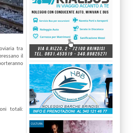
viaria tra
eressano il
mporteranno
ni totali:
CULTURA