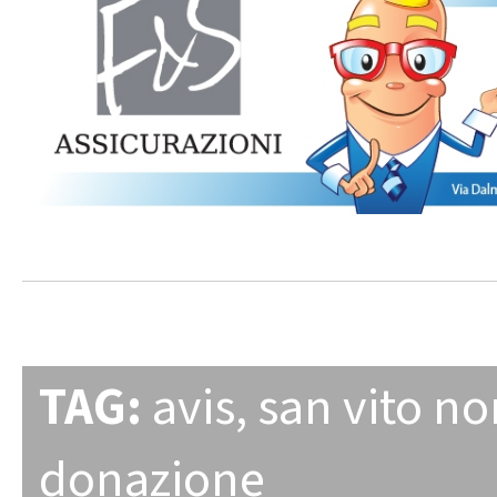
TAG:
avis
,
san vito n
donazione