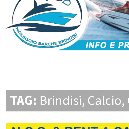
TAG:
Brindisi
,
Calcio
,