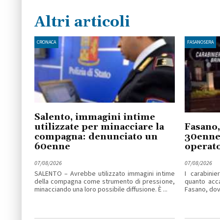
Altri articoli
CRONACA
FASANOSERA
Salento, immagini intime
utilizzate per minacciare la
Fasano,
compagna: denunciato un
30enne 
60enne
operato
07/08/2026
07/08/2026
SALENTO – Avrebbe utilizzato immagini intime
I carabinie
della compagna come strumento di pressione,
quanto acc
minacciando una loro possibile diffusione. È ...
Fasano, dove