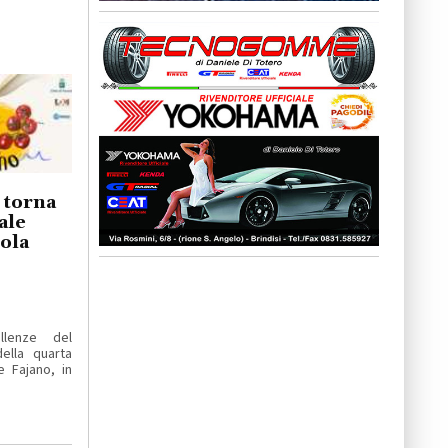
o torna
ale
iola
llenze del
ella quarta
e Fajano, in