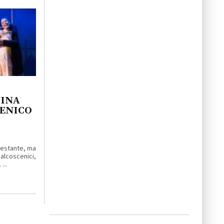
NINA
MENICO
enestante, ma
lcoscenici,
...