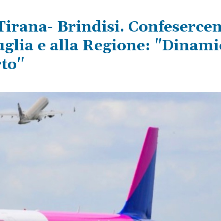
Tirana- Brindisi. Confesercen
uglia e alla Regione: "Dinam
rto"