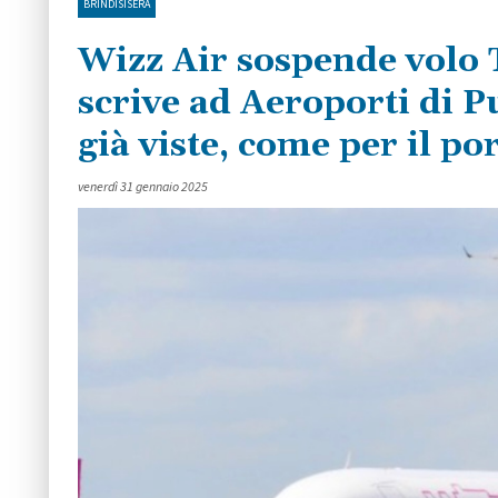
BRINDISISERA
Wizz Air sospende volo 
scrive ad Aeroporti di P
già viste, come per il po
venerdì 31 gennaio 2025