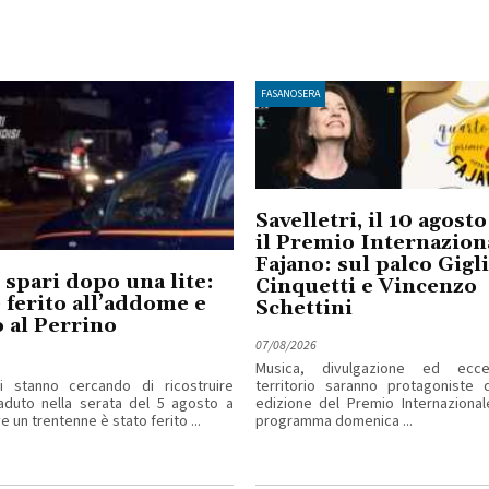
FASANOSERA
Savelletri, il 10 agost
il Premio Internazion
Fajano: sul palco Gigl
 spari dopo una lite:
Cinquetti e Vincenzo
ferito all’addome e
Schettini
 al Perrino
07/08/2026
Musica, divulgazione ed ecce
ri stanno cercando di ricostruire
territorio saranno protagoniste d
aduto nella serata del 5 agosto a
edizione del Premio Internazional
 un trentenne è stato ferito ...
programma domenica ...