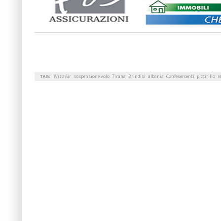
TAG:
Wizz Air
sospensione volo
Tirana
Brindisi
albania
Confesercenti
piccirillo
r