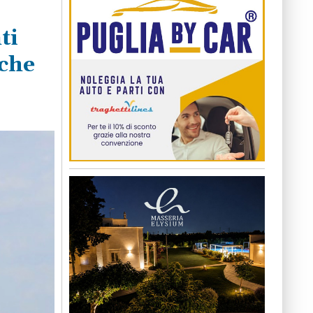
ti
iche