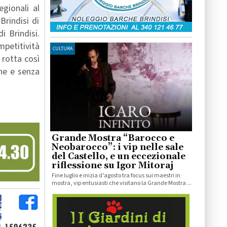
egionali al
Brindisi di
i Brindisi.
mpetitività
CULTURA
rotta così
one e senza
Grande Mostra “Barocco e
Neobarocco”: i vip nelle sale
del Castello, e un eccezionale
riflessione su Igor Mitoraj
Fine luglio e inizia d’agosto tra focus sui maestri in
mostra, vip entusiasti che visitano la Grande Mostra ...