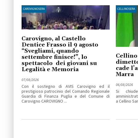
CAROVIGNOSERA
CELLINOSERA
Carovigno, al Castello
Dentice Frasso il 9 agosto
“Svegliami, quando
Cellino
settembre finisce!”, lo
dimetto
spettacolo dei giovani su
cade l’
Legalità e Memoria
Marra
07/08/2026
06/08/2026
Con il sostegno di AVIS Carovigno ed il
prestigioso patrocinio del Comando Regionale
Si chiude
Guardia di Finanza Puglia e del Comune di
amministrat
Carovigno CAROVIGNO ...
a Cellino San