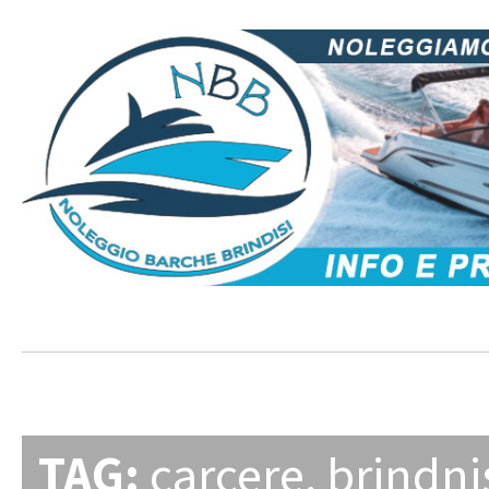
TAG:
carcere
,
brindni