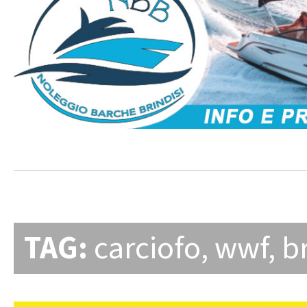
TAG:
carciofo
,
wwf
,
br