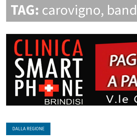
TAG:
carovigno
,
ban
DALLA REGIONE