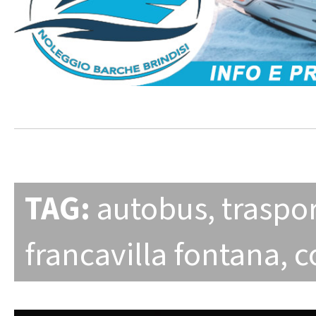
TAG:
autobus
,
traspo
francavilla fontana
,
c