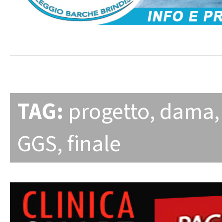
TAG:
progetto
,
dama
GGS
,
finale