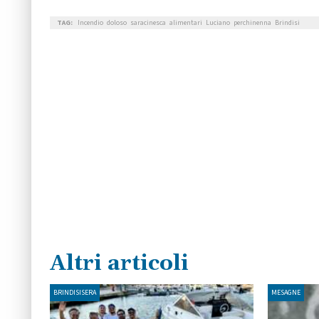
TAG:
Incendio
doloso
saracinesca
alimentari
Luciano
perchinenna
Brindisi
Altri articoli
BRINDISISERA
MESAGNE