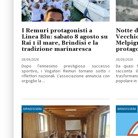
I Remuri protagonisti a
Notte d
Linea Blu: sabato 8 agosto su
Vecchio
Rai 1 il mare, Brindisi e la
Melpig
tradizione marinaresca
protago
08/08/2026
08/08/2026
Dopo l'ennesimo prestigioso successo
Da quasi t
sportivo, i Vogatori Remuri tornano sotto i
racconta i
riflettori nazionali. L'associazione annuncia con
trasforma
orgoglio la ...
popolare in u
BRINDISISERA
BRINDISISERA