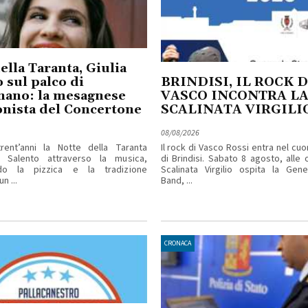
ella Taranta, Giulia
 sul palco di
BRINDISI, IL ROCK D
nano: la mesagnese
VASCO INCONTRA L
nista del Concertone
SCALINATA VIRGILI
08/08/2026
rent’anni la Notte della Taranta
Il rock di Vasco Rossi entra nel cuo
l Salento attraverso la musica,
di Brindisi. Sabato 8 agosto, alle o
ndo la pizzica e la tradizione
Scalinata Virgilio ospita la Gene
n ...
Band, ...
CRONACA