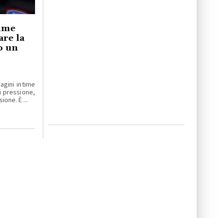
time
are la
o un
gini intime
 pressione,
ione. È ...