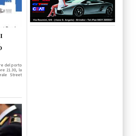
I
A
O
re del porto
re 21.30, la
rale Street