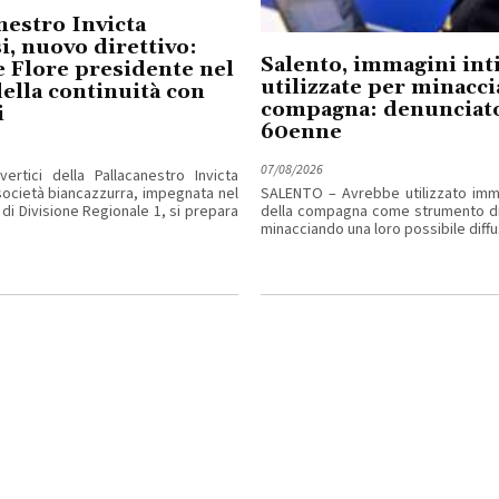
nestro Invicta
i, nuovo direttivo:
Salento, immagini in
 Flore presidente nel
utilizzate per minacci
ella continuità con
compagna: denunciat
i
60enne
07/08/2026
ertici della Pallacanestro Invicta
 società biancazzurra, impegnata nel
SALENTO – Avrebbe utilizzato imma
di Divisione Regionale 1, si prepara
della compagna come strumento di
minacciando una loro possibile diffus