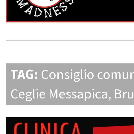
TAG:
Consiglio comu
Ceglie Messapica
,
Bru