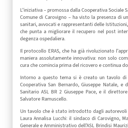
L’iniziativa – promossa dalla Cooperativa Sociale S
Comune di Carovigno – ha visto la presenza di un nu
sanitari, avvocati e rappresentanti delle Istituzion
che punta a migliorare il recupero nel post inte
degenza ospedaliera.
Il protocollo ERAS, che ha già rivoluzionato l’appr
maniera assolutamente innovativa: non solo come
cura che comincia prima del ricovero e continua dopo
Intorno a questo tema si è creato un tavolo di 
Cooperativa San Bernardo, Giuseppe Natale, e dai 
Sanitario ASL BR 2 Giuseppe Pace, e il direttore
Salvatore Ramuscello.
Un tavolo che è stato introdotto dagli autorevoli 
Laura Annalisa Lucchi: il sindaco di Carovigno, Mas
Generale e Amministrativo dell’ASL Brindisi Mauri