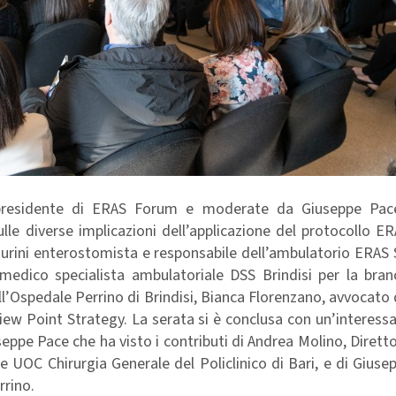
 presidente di ERAS Forum e moderate da Giuseppe Pac
sulle diverse implicazioni dell’applicazione del protocollo ER
nturini enterostomista e responsabile dell’ambulatorio ERAS
, medico specialista ambulatoriale DSS Brindisi per la bra
l’Ospedale Perrino di Brindisi, Bianca Florenzano, avvocato 
ew Point Strategy. La serata si è conclusa con un’interess
ppe Pace che ha visto i contributi di Andrea Molino, Diret
re UOC Chirurgia Generale del Policlinico di Bari, e di Gius
rrino.