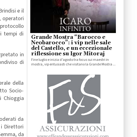
indisi e il
, operatori
 protocollo
ei tempi di
Grande Mostra “Barocco e
Neobarocco”: i vip nelle sale
del Castello, e un eccezionale
riflessione su Igor Mitoraj
rpretato in
Fine luglio e inizia d’agosto tra focus sui maestri in
ndiviso di
mostra, vip entusiasti che visitano la Grande Mostra ...
rale della
etto Socio-
di Chioggia
moderati da
i Direttori
a Gemma, da