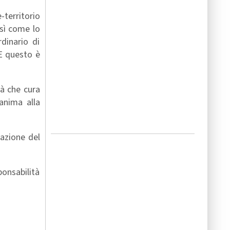
-territorio
osì come lo
dinario di
 E questo è
tà che cura
anima alla
tazione del
onsabilità