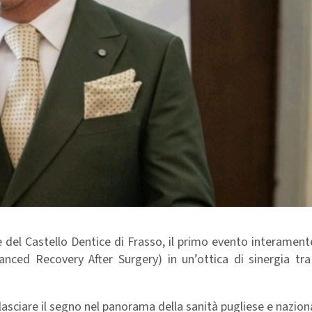
ce del Castello Dentice di Frasso, il primo evento interamen
anced Recovery After Surgery) in un’ottica di sinergia tra
asciare il segno nel panorama della sanità pugliese e nazion