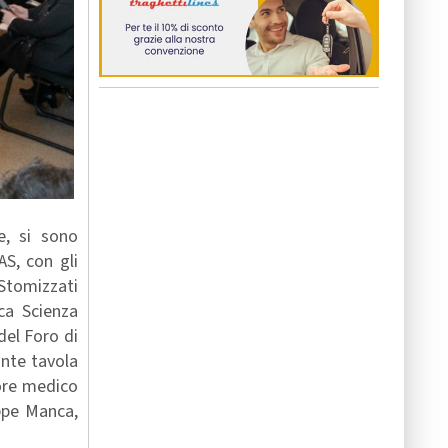
e, si sono
AS, con gli
 Stomizzati
nca Scienza
del Foro di
ante tavola
tore medico
eppe Manca,