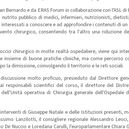
an Bernardo e da ERAS Forum in collaborazione con l’ASL di Br
trito pubblico di medici, infermieri, nutrizionisti, dietisti
i, interessati a conoscere e ad approfondire i contenuti di un
rvento chirurgico, consentendo tra l'altro una riduzione d
occio chirurgico in molte realtà ospedaliere, viene qui inte
 insieme di buone pratiche cliniche, ma come percorso co
 la dimissione, coinvolgendo il territorio e le reti sociali.
discussione molto proficuo, presieduto dal Direttore gene
responsabili scientifici del corso, il direttore del Distr
 dell'Unità operativa di Chirurgia generale dell'Ospedale 
interventi di Giuseppe Natale e delle Istituzioni presenti, 
simo Lanzilotti, il consigliere regionale Alessandro Leoci, 
zio De Nuccio e Loredana Carulli, l'europarlamentare Chiar