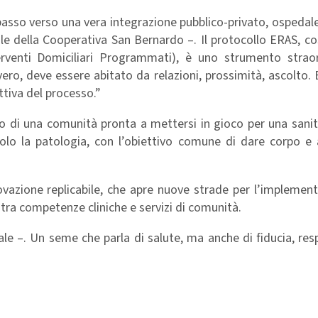
asso verso una vera integrazione pubblico-privato, ospedale
le della Cooperativa San Bernardo –. Il protocollo ERAS, c
erventi Domiciliari Programmati), è uno strumento straor
ero, deve essere abitato da relazioni, prossimità, ascolto.
ttiva del processo.”
nso di una comunità pronta a mettersi in gioco per una sani
lo la patologia, con l’obiettivo comune di dare corpo e 
ovazione replicabile, che apre nuove strade per l’implemen
tra competenze cliniche e servizi di comunità.
 –. Un seme che parla di salute, ma anche di fiducia, resp