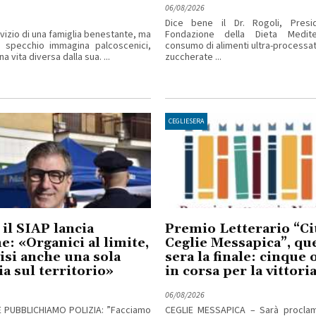
06/08/2026
Dice bene il Dr. Rogoli, Presi
rvizio di una famiglia benestante, ma
Fondazione della Dieta Mediter
o specchio immagina palcoscenici,
consumo di alimenti ultra-processa
a vita diversa dalla sua. ...
zuccherate ...
CEGLIESERA
 il SIAP lancia
Premio Letterario “Cit
me: «Organici al limite,
Ceglie Messapica”, qu
isi anche una sola
sera la finale: cinque
ia sul territorio»
in corsa per la vittori
06/08/2026
E PUBBLICHIAMO POLIZIA: ”Facciamo
CEGLIE MESSAPICA – Sarà procla