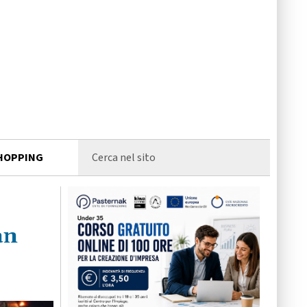
HOPPING
an