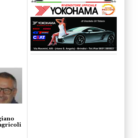
giano
agricoli