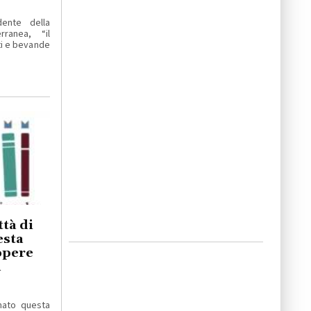
dente della
ranea, “il
ti e bevande
tà di
esta
 opere
a
mato questa