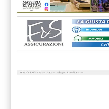
TAG:
Cellino San Marco
chiusura
sala giochi
creati
norme