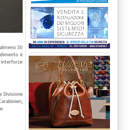
r almeno 30
vedimento è
 interforze
a Divisione
arabinieri,
e.