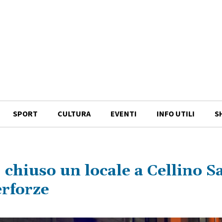
SPORT
CULTURA
EVENTI
INFO UTILI
S
 chiuso un locale a Cellino S
erforze