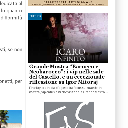
 dedicata al
ndo quanto
 difformità
CULTURA
sti, se non
Grande Mostra “Barocco e
Neobarocco”: i vip nelle sale
del Castello, e un eccezionale
onetti, per
riflessione su Igor Mitoraj
Fine luglio e inizia d’agosto tra focus sui maestri in
mostra, vip entusiasti che visitano la Grande Mostra ...