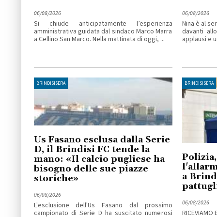
06/08/2026
06/08/2026
Si chiude anticipatamente l’esperienza
Nina è al se
amministrativa guidata dal sindaco Marco Marra
davanti all
a Cellino San Marco. Nella mattinata di oggi, ...
applausi e un
BRINDISISERA
BRINDISISERA
Us Fasano esclusa dalla Serie
D, il Brindisi FC tende la
Polizia,
mano: «Il calcio pugliese ha
l'allar
bisogno delle sue piazze
a Brind
storiche»
pattugl
06/08/2026
06/08/2026
L'esclusione dell'Us Fasano dal prossimo
campionato di Serie D ha suscitato numerosi
RICEVIAMO 