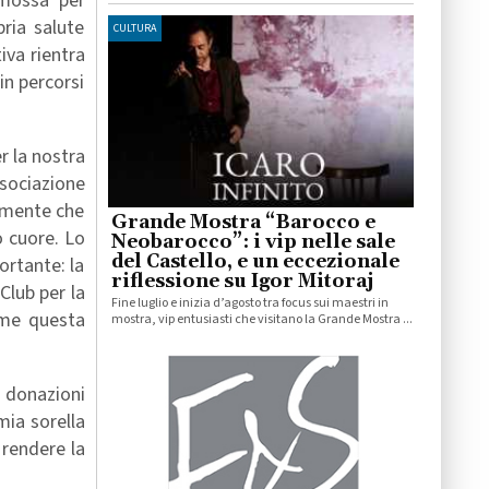
omossa per
pria salute
CULTURA
iva rientra
in percorsi
r la nostra
sociazione
mamente che
Grande Mostra “Barocco e
o cuore. Lo
Neobarocco”: i vip nelle sale
del Castello, e un eccezionale
ortante: la
riflessione su Igor Mitoraj
Club per la
Fine luglio e inizia d’agosto tra focus sui maestri in
eme questa
mostra, vip entusiasti che visitano la Grande Mostra ...
e donazioni
mia sorella
 rendere la