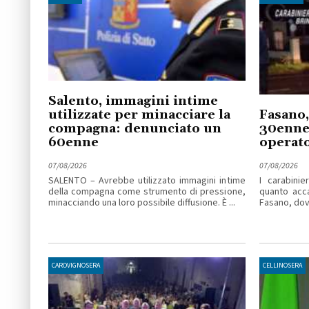
Salento, immagini intime
utilizzate per minacciare la
Fasano,
compagna: denunciato un
30enne 
60enne
operato
07/08/2026
07/08/2026
SALENTO – Avrebbe utilizzato immagini intime
I carabinie
della compagna come strumento di pressione,
quanto acc
minacciando una loro possibile diffusione. È ...
Fasano, dove
CAROVIGNOSERA
CELLINOSERA