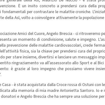
tore generale della Asl, Maurizio De Nuccio - è stata pr
revenzione. È un invito concreto a prendersi cura della pro
i fondamentali per contrastare le malattie croniche. L'iniziat
 della Asl, volto a coinvolgere attivamente la popolazione 
ociazione Amici del Cuore, Angelo Brescia - ci ritroveremo pe
resenta un momento di condivisione, salute e impegno. L’as
della prevenzione delle malattie cardiovascolari, crede fer
ell’attività fisica, sia la chiave per prendersi cura del propri
o per stare insieme, divertirsi e lanciare un messaggio imp
entito ringraziamento va all’assessorato allo Sport e al Bici 
evento: è grazie al loro impegno che possiamo vivere insi
.
e Casa - è stata acquistata dalla Croce rossa di Ostuni con l
edicata alla memoria di mia madre Antonietta Santoro. Io e 
ci donatori e Angelo Brescia che ha sempre una soluzione per