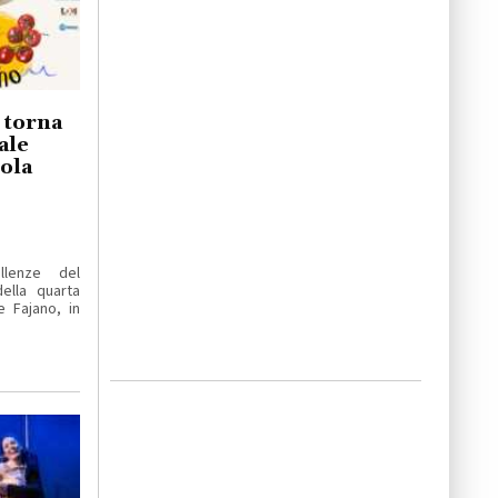
o torna
ale
iola
llenze del
ella quarta
e Fajano, in