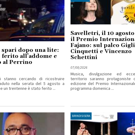
Savelletri, il 10 agost
il Premio Internazion
Fajano: sul palco Gigl
 spari dopo una lite:
Cinquetti e Vincenzo
ferito all’addome e
Schettini
 al Perrino
07/08/2026
Musica, divulgazione ed ecce
ri stanno cercando di ricostruire
territorio saranno protagoniste d
aduto nella serata del 5 agosto a
edizione del Premio Internazional
 un trentenne è stato ferito ...
programma domenica ...
BRINDISISERA