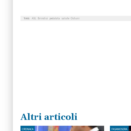
TAG:
ASL
Brindisi
pedalata
salute
Ostuni
Altri articoli
CRONACA
FASANOSERA