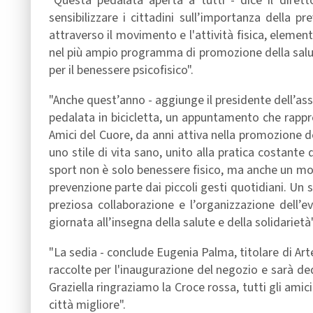
"Questa pedalata aperta a tutti - dice il diret
sensibilizzare i cittadini sull’importanza della p
attraverso il movimento e l'attività fisica, element
nel più ampio programma di promozione della salute
per il benessere psicofisico".
"Anche quest’anno - aggiunge il presidente dell’ass
pedalata in bicicletta, un appuntamento che rapp
Amici del Cuore, da anni attiva nella promozione 
uno stile di vita sano, unito alla pratica costante d
sport non è solo benessere fisico, ma anche un mod
prevenzione parte dai piccoli gesti quotidiani. Un s
preziosa collaborazione e l’organizzazione dell’
giornata all’insegna della salute e della solidarietà"
"La sedia - conclude Eugenia Palma, titolare di Art
raccolte per l'inaugurazione del negozio e sarà d
Graziella ringraziamo la Croce rossa, tutti gli ami
città migliore".