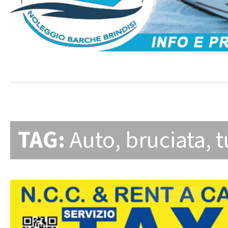
TAG:
Auto
,
bruciata
,
t