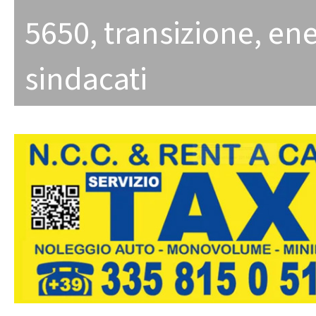
5650
,
transizione
,
ene
sindacati